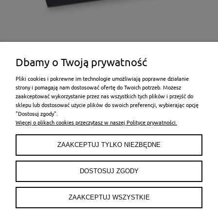
Dbamy o Twoją prywatność
Pliki cookies i pokrewne im technologie umożliwiają poprawne działanie
strony i pomagają nam dostosować ofertę do Twoich potrzeb. Możesz
zaakceptować wykorzystanie przez nas wszystkich tych plików i przejść do
sklepu lub dostosować użycie plików do swoich preferencji, wybierając opcję
POMOC
"Dostosuj zgody".
Więcej o plikach cookies przeczytasz w naszej Polityce prywatności.
MOJE KONTO
ZAAKCEPTUJ TYLKO NIEZBĘDNE
PŁATNOŚCI I DOSTAWA
DOSTOSUJ ZGODY
INFORMACJE
ZAAKCEPTUJ WSZYSTKIE
O NAS