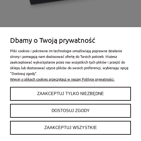
Dbamy o Twoją prywatność
Pliki cookies i pokrewne im technologie umożliwiają poprawne działanie
strony i pomagają nam dostosować ofertę do Twoich potrzeb. Możesz
zaakceptować wykorzystanie przez nas wszystkich tych plików i przejść do
sklepu lub dostosować użycie plików do swoich preferencji, wybierając opcję
POMOC
"Dostosuj zgody".
Więcej o plikach cookies przeczytasz w naszej Polityce prywatności.
MOJE KONTO
ZAAKCEPTUJ TYLKO NIEZBĘDNE
PŁATNOŚCI I DOSTAWA
DOSTOSUJ ZGODY
INFORMACJE
ZAAKCEPTUJ WSZYSTKIE
O NAS