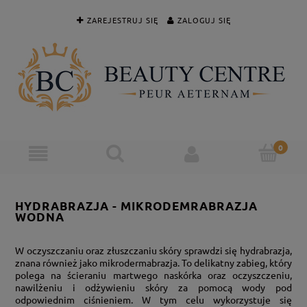
ZAREJESTRUJ SIĘ
ZALOGUJ SIĘ
HYDRABRAZJA - MIKRODEMRABRAZJA
WODNA
W oczyszczaniu oraz złuszczaniu skóry sprawdzi się hydrabrazja,
znana również jako mikrodermabrazja. To delikatny zabieg, który
polega na ścieraniu martwego naskórka oraz oczyszczeniu,
nawilżeniu i odżywieniu skóry za pomocą wody pod
odpowiednim ciśnieniem. W tym celu wykorzystuje się