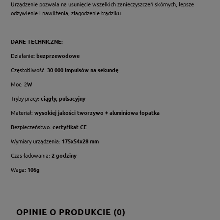
Urządzenie pozwala na usunięcie wszelkich zanieczyszczeń skórnych, lepsze
odżywienie i nawilżenia, złagodzenie trądziku.
DANE TECHNICZNE:
Działanie
: bezprzewodowe
Częstotliwość:
30 000 impulsów na sekundę
Moc: 2
W
Tryby pracy:
ciągły, pulsacyjny
Materiał:
wysokiej jakości tworzywo + aluminiowa łopatka
Bezpieczeństwo:
certyfikat CE
Wymiary urządzenia:
175x54x28 mm
Czas ładowania:
2 godziny
Waga
: 106g
OPINIE O PRODUKCIE (0)