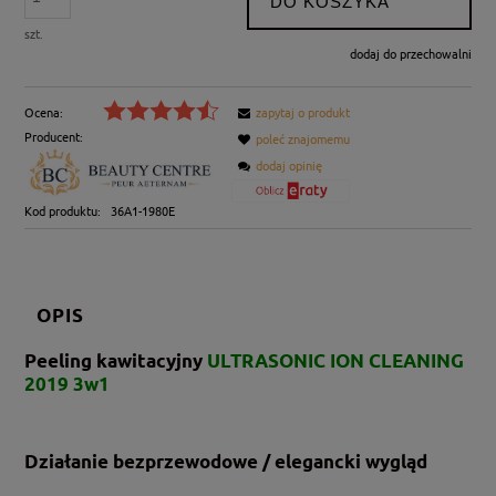
DO KOSZYKA
szt.
dodaj do przechowalni
Ocena:
zapytaj o produkt
Producent:
poleć znajomemu
dodaj opinię
Kod produktu:
36A1-1980E
OPIS
Peeling kawitacyjny
ULTRASONIC ION CLEANING
2019 3w1
Działanie bezprzewodowe / elegancki wygląd