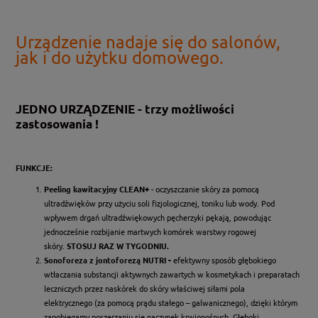
Urządzenie nadaje się do salonów,
jak i do użytku domowego.
JEDNO URZĄDZENIE - trzy możliwości
zastosowania !
FUNKCJE:
Peeling kawitacyjny
CLEAN+
- oczyszczanie skóry za pomocą
ultradźwięków przy użyciu soli fizjologicznej, toniku lub wody. Pod
wpływem drgań ultradźwiękowych pęcherzyki pękają, powodując
jednocześnie rozbijanie martwych komórek warstwy rogowej
skóry.
STOSUJ RAZ W TYGODNIU.
Sonoforeza z jontoforezą
NUTRI -
efektywny sposób głębokiego
wtłaczania substancji aktywnych zawartych w kosmetykach i preparatach
leczniczych przez naskórek do skóry właściwej siłami pola
elektrycznego (za pomocą prądu stałego – galwanicznego), dzięki którym
zapobiegamy poszerzaniu się naczynek krwionośnych. Głęboki