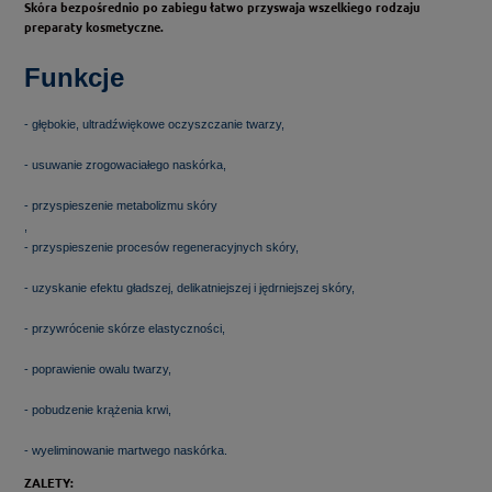
Skóra bezpośrednio po zabiegu łatwo przyswaja wszelkiego rodzaju
preparaty kosmetyczne.
Funkcje
- głębokie, ultradźwiękowe oczyszczanie twarzy,
- usuwanie zrogowaciałego naskórka,
- przyspieszenie metabolizmu skóry
,
- przyspieszenie procesów regeneracyjnych skóry,
- uzyskanie efektu gładszej, delikatniejszej i jędrniejszej skóry,
- przywrócenie skórze elastyczności,
- poprawienie owalu twarzy,
- pobudzenie krążenia krwi,
- wyeliminowanie martwego naskórka.
ZALETY: