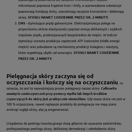
mikromasaż poprawia krążenie krwi i limfy, a wprowadzone substancje
poprawiają kondycję skóry, uszczelniają naczynia krwionośne i dotleniają
skórę.
STOSUJ NAWET CODZIENNIE PRZEZ OK. 2 MINUTY.
EMS
- stymulujące prądy galwaniczne. Elektrostymulacja polega na
przywróceniu skórze elastyczności poprzez emisję delikatnych i szybkich
impulsów prądu, przekazywanych bezpośrednio do mięśni. W trakcie
stymulacji wzrasta produkcja cząsteczek ATP (naturalne źródła energii
mięśni) oraz pobudzane są mechanizmy produkcji kolagenu i elastyny,
które wypełniają ubytki od wewnątrz.
STOSUJ NAWET CODZIENNIE
PRZEZ OK. 2 MINUTY.
Pielęgnacja skóry zaczyna się od
oczyszczania i kończy się na oczyszczaniu
, co
oznacza, że jest to najważniejszy proces pielęgnacji naszej skóry.
Całkowite
usunięcie zanieczyszczeń przy pomocy mydła lub innych środków
czyszczących do skóry jest praktycznie niemożliwe.
Gdy nasza skóra nie jest w
100 % oczyszczona, nawet najlepsze produkty do pielęgnacja nie mają szans
wniknąć wgłąb skóry, aby ją zregenerować.
Urządzenia do peelingu kawitacyjnego służą głównie do usuwania zaskórników,
profesjonalnego peelingu skory, delikatnej dermabrazji i odmłodzenia skóry.