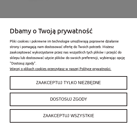
Dbamy o Twoją prywatność
Pliki cookies i pokrewne im technologie umożliwiają poprawne działanie
strony i pomagają nam dostosować ofertę do Twoich potrzeb. Możesz
zaakceptować wykorzystanie przez nas wszystkich tych plików i przejść do
sklepu lub dostosować użycie plików do swoich preferencji, wybierając opcję
POMOC
"Dostosuj zgody".
Więcej o plikach cookies przeczytasz w naszej Polityce prywatności.
MOJE KONTO
ZAAKCEPTUJ TYLKO NIEZBĘDNE
PŁATNOŚCI I DOSTAWA
DOSTOSUJ ZGODY
INFORMACJE
ZAAKCEPTUJ WSZYSTKIE
O NAS