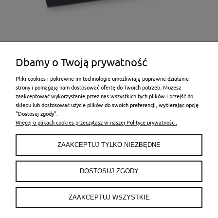
Dbamy o Twoją prywatność
Pliki cookies i pokrewne im technologie umożliwiają poprawne działanie
strony i pomagają nam dostosować ofertę do Twoich potrzeb. Możesz
zaakceptować wykorzystanie przez nas wszystkich tych plików i przejść do
sklepu lub dostosować użycie plików do swoich preferencji, wybierając opcję
POMOC
"Dostosuj zgody".
Więcej o plikach cookies przeczytasz w naszej Polityce prywatności.
MOJE KONTO
ZAAKCEPTUJ TYLKO NIEZBĘDNE
PŁATNOŚCI I DOSTAWA
DOSTOSUJ ZGODY
INFORMACJE
ZAAKCEPTUJ WSZYSTKIE
O NAS