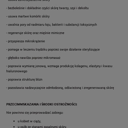
- bezboleśnie i dokładnie czyści skórę twarzy, szyi i dekoltu
- usuwa martwe komórki skóry
- uwalnia pory od nadmiaru łoju, bakterii i substancji toksycznych
- regeneruje skórę oraz mięśnie mimiczne
- przyspiesza mikrokrążenie
- pomaga w leczeniu trądziku poprzez swoje działanie sterylizujące
- głęboko nawilża poprzez mikromasaż
- poprawia wymianę jonową, wzmaga produkcję kolagenu, elastyny i kwasu
hialuronowego
- poprawia strukturę blizn
- pozostawia nadzwyczajnie odmłodzoną, odświeżoną i zregenerowaną skórę
PRZECIWWSKAZANIA I ŚRODKI OSTROŻNOŚCI:
Nie powinno się przeprowadzać zabiegu:
u kobiet w ciąży,
u osób ze stanami zapalnymi skóry,