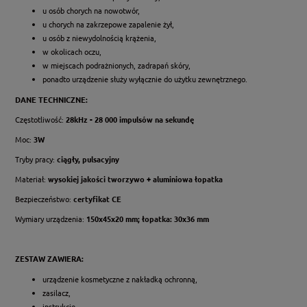
u osób chorych na nowotwór,
u chorych na zakrzepowe zapalenie żył,
u osób z niewydolnością krążenia,
w okolicach oczu,
w miejscach podrażnionych, zadrapań skóry,
ponadto urządzenie służy wyłącznie do użytku zewnętrznego.
DANE TECHNICZNE:
Częstotliwość:
28kHz - 28 000 impulsów na sekundę
Moc:
3W
Tryby pracy:
ciągły, pulsacyjny
Materiał:
wysokiej jakości tworzywo + aluminiowa łopatka
Bezpieczeństwo:
certyfikat CE
Wymiary urządzenia:
150x45x20 mm; łopatka: 30x36 mm
ZESTAW ZAWIERA:
urządzenie kosmetyczne z nakładką ochronną,
zasilacz,
instrukcję.