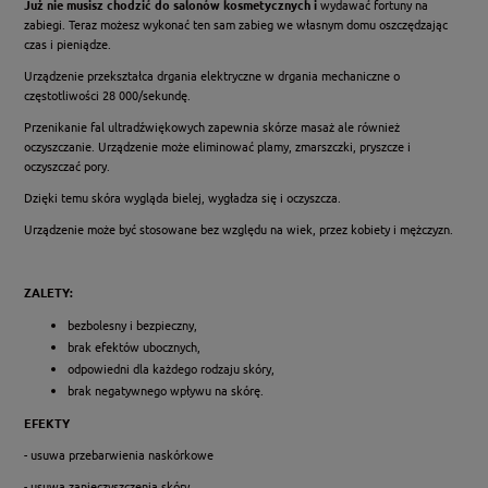
Już nie musisz chodzić do salonów kosmetycznych i
wydawać fortuny na
zabiegi. Teraz możesz wykonać ten sam zabieg we własnym domu oszczędzając
czas i pieniądze.
Urządzenie przekształca drgania elektryczne w drgania mechaniczne o
częstotliwości 28 000/sekundę.
Przenikanie fal ultradźwiękowych zapewnia skórze masaż ale również
oczyszczanie. Urządzenie może eliminować plamy, zmarszczki, pryszcze i
oczyszczać pory.
Dzięki temu skóra wygląda bielej, wygładza się i oczyszcza.
Urządzenie może być stosowane bez względu na wiek, przez kobiety i mężczyzn.
ZALETY:
bezbolesny i bezpieczny,
brak efektów ubocznych,
odpowiedni dla każdego rodzaju skóry,
brak negatywnego wpływu na skórę.
EFEKTY
- usuwa przebarwienia naskórkowe
- usuwa zanieczyszczenia skóry