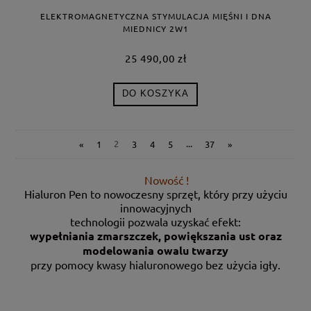
ELEKTROMAGNETYCZNA STYMULACJA MIĘŚNI I DNA
MIEDNICY 2W1
25 490,00 zł
DO KOSZYKA
«
1
2
3
4
5
...
37
»
Nowość !
Hialuron Pen to nowoczesny sprzęt, który przy użyciu
innowacyjnych
technologii pozwala uzyskać efekt:
wypełniania zmarszczek, powiększania ust oraz
modelowania owalu twarzy
przy pomocy kwasy hialuronowego bez użycia igły.