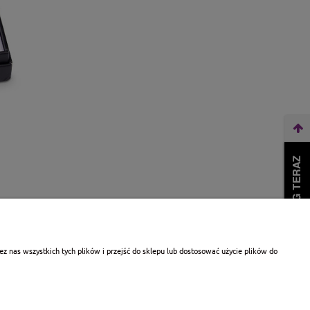
WEŹ LEASING TERAZ
 nas wszystkich tych plików i przejść do sklepu lub dostosować użycie plików do
ORMACJE
O NAS
 prywatności
Kontakt i dane firmy
kupować?
O firmie