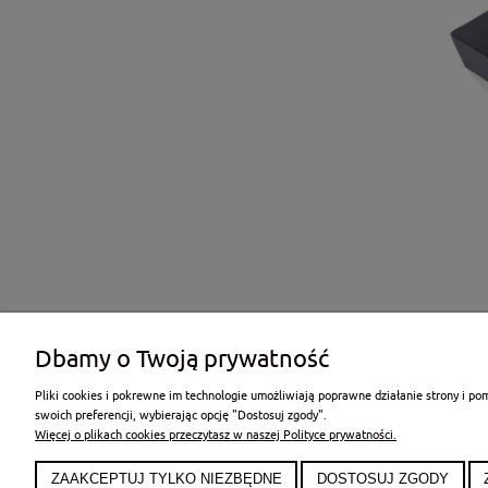
Dbamy o Twoją prywatność
Pliki cookies i pokrewne im technologie umożliwiają poprawne działanie strony i p
swoich preferencji, wybierając opcję "Dostosuj zgody".
POMOC
MOJE K
Więcej o plikach cookies przeczytasz w naszej Polityce prywatności.
Zwroty i reklamacje
Twoje zam
Pytania i odpowiedzi
Ustawieni
ZAAKCEPTUJ TYLKO NIEZBĘDNE
DOSTOSUJ ZGODY