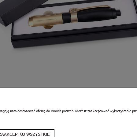
omagają nam dostosować ofertę do Twoich potrzeb. Możesz zaakceptować wykorzystanie przez
ONTO
PŁATNOŚCI I DOSTAWA
INF
ówienia
Formy płatności
Polityka
a konta
Czas i koszty dostawy
Jak 
ZAAKCEPTUJ WSZYSTKIE