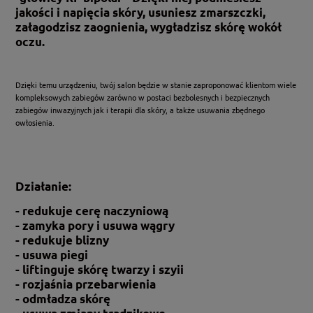
jakości i napięcia skóry, usuniesz zmarszczki,
załagodzisz zaognienia, wygładzisz
skórę
wokół
oczu.
Dzięki temu urządzeniu, twój salon będzie w stanie zaproponować klientom wiele
kompleksowych zabiegów zarówno w postaci bezbolesnych i bezpiecznych
zabiegów inwazyjnych jak i terapii dla skóry, a także usuwania zbędnego
owłosienia.
Działanie:
- redukuje cerę naczyniową
- zamyka pory i usuwa wągry
- redukuje blizny
- usuwa piegi
- liftinguje
skórę twarzy i szyi
i
- rozjaśnia przebarwienia
- odmładza skórę