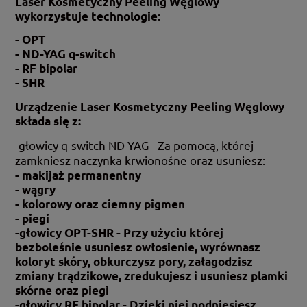
Laser Kosmetyczny Peeling Węglowy
wykorzystuje technologie:
- OPT
- ND-YAG q-
switch
- RF
bipolar
- SHR
Urządzenie
Laser Kosmetyczny Peeling Węglowy
składa się z:
-głowicy q-
switch
ND-YAG - Za pomocą, której
zamkniesz naczynka krwionośne oraz usuniesz:
- makijaż permanentny
- wągry
- kolorowy oraz ciemny pigmen
- piegi
-głowicy OPT-SHR - Przy użyciu której
bezboleśnie
usuniesz
owłosienie, wyrównasz
koloryt skóry, obkurczysz pory, załagodzisz
zmiany trądzikowe, zredukujesz i usuniesz plamki
skórne oraz piegi
-głowicy RF
bipolar
- Dzięki niej podniesiesz