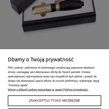
Dbamy o Twoją prywatność
Pliki cookies i pokrewne im technologie umożliwiają poprawne działanie
strony i pomagają nam dostosować ofertę do Twoich potrzeb. Możesz
zaakceptować wykorzystanie przez nas wszystkich tych plików i przejść do
sklepu lub dostosować użycie plików do swoich preferencji, wybierając opcję
POMOC
"Dostosuj zgody".
Więcej o plikach cookies przeczytasz w naszej Polityce prywatności.
MOJE KONTO
ZAAKCEPTUJ TYLKO NIEZBĘDNE
PŁATNOŚCI I DOSTAWA