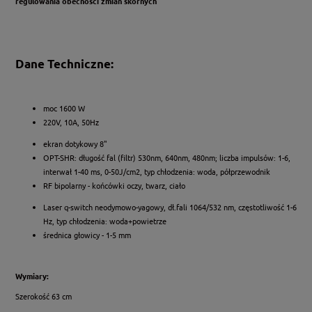
regulowania obecności zmian skórnych
Dane Techniczne:
moc 1600 W
220V, 10A, 50Hz
ekran dotykowy 8"
OPT-SHR: długość fal (filtr) 530nm, 640nm, 480nm; liczba impulsów: 1-6,
interwał 1-40 ms, 0-50J/cm2, typ chłodzenia: woda, półprzewodnik
RF bipolarny - końcówki oczy, twarz, ciało
Laser q-switch neodymowo-yagowy, dł.fali 1064/532 nm, częstotliwość 1-6
Hz, typ chłodzenia: woda+powietrze
średnica głowicy - 1-5 mm
Wymiary:
Szerokość 63 cm