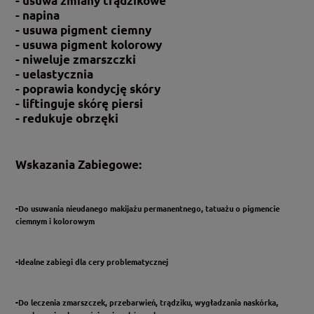
- usuwa zmiany trądzikowe
- napina
- usuwa pigment ciemny
- usuwa pigment kolorowy
- niweluje zmarszczki
- uelastycznia
- poprawia kondycję skóry
- liftinguje
skórę piersi
- redukuje obrzęki
Wskazania Zabiegowe:
-Do usuwania nieudanego makijażu permanentnego, tatuażu o pigmencie
ciemnym i kolorowym
-Idealne zabiegi dla cery problematycznej
-Do leczenia zmarszczek, przebarwień, trądziku, wygładzania naskórka,