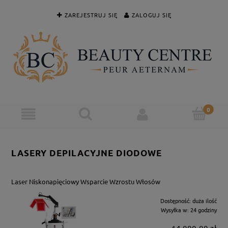
ZAREJESTRUJ SIĘ
ZALOGUJ SIĘ
LASERY DEPILACYJNE DIODOWE
Laser Niskonapięciowy Wsparcie Wzrostu Włosów
Dostępność:
duża ilość
Wysyłka w:
24 godziny
14 000,00 zł