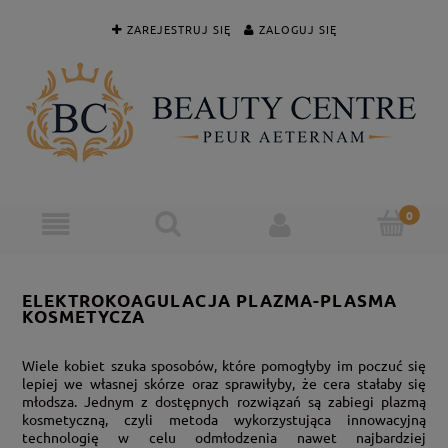
ZAREJESTRUJ SIĘ
ZALOGUJ SIĘ
ELEKTROKOAGULACJA PLAZMA-PLASMA
KOSMETYCZA
Wiele kobiet szuka sposobów, które pomogłyby im poczuć się
lepiej we własnej skórze oraz sprawiłyby, że cera stałaby się
młodsza. Jednym z dostępnych rozwiązań są zabiegi plazmą
kosmetyczną, czyli metoda wykorzystująca innowacyjną
technologię w celu odmłodzenia nawet najbardziej